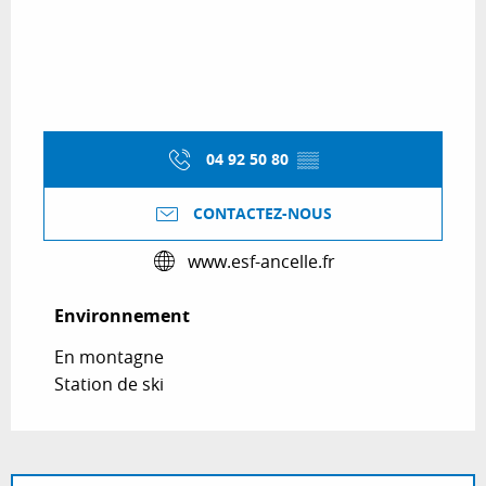
04 92 50 80
▒▒
CONTACTEZ-NOUS
www.esf-ancelle.fr
Environnement
Environnement
En montagne
Station de ski