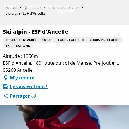
Aller
Accueil
Que faire ?
Toutes les activités
au
Ski alpin - ESF d'Ancelle
contenu
DÉCOUVRIR
principal
Ski alpin - ESF d'Ancelle
PRATIQUE ENCADRÉE
COURS
COURS COLLECTIF
COURS PARTICULIER
QUE FAIRE ?
SKI
SKI ALPIN
Altitude : 1350m
ESF d'Ancelle, 180 route du col de Manse, Pré Joubert,
SÉJOURNER
05260 Ancelle
M'y rendre
J'y vais en train !
ESPACE PRO
Ajouter aux favoris
Partager