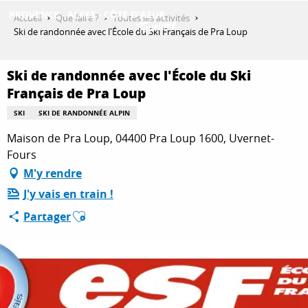
Aller
Accueil
Que faire ?
Toutes les activités
au
Ski de randonnée avec l'École du Ski Français de Pra Loup
contenu
DÉCOUVRIR
principal
Ski de randonnée avec l'École du Ski
Français de Pra Loup
QUE FAIRE ?
SKI
SKI DE RANDONNÉE ALPIN
Maison de Pra Loup, 04400 Pra Loup 1600, Uvernet-
Fours
SÉJOURNER
M'y rendre
J'y vais en train !
Ajouter aux favoris
ESPACE PRO
Partager