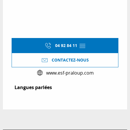
04 92 84 11
▒▒
CONTACTEZ-NOUS
www.esf-praloup.com
Langues parlées
Langues parlées