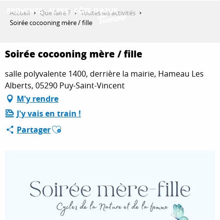
Aller
Accueil
Que faire ?
Toutes les activités
au
Soirée cocooning mère / fille
contenu
DÉCOUVRIR
principal
Soirée cocooning mère / fille
salle polyvalente 1400, derrière la mairie, Hameau Les
QUE FAIRE ?
Alberts, 05290 Puy-Saint-Vincent
M'y rendre
J'y vais en train !
SÉJOURNER
Ajouter aux favoris
Partager
ESPACE PRO