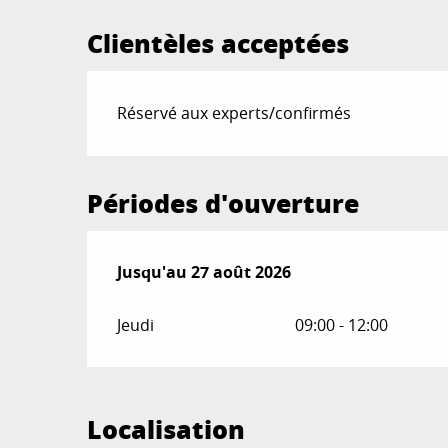
Clientèles acceptées
Réservé aux experts/confirmés
Périodes d'ouverture
Du
Jusqu'au
9 juillet 2026
27 août 2026
au
27 août 2026
Jeudi
09:00 - 12:00
Localisation