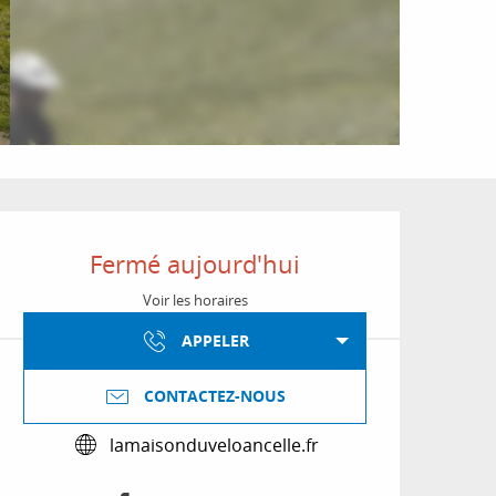
Ouverture et coordon
Fermé aujourd'hui
Voir les horaires
APPELER
CONTACTEZ-NOUS
lamaisonduveloancelle.fr