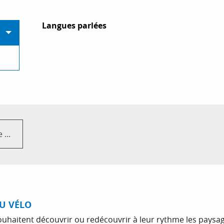
Langues parlées
Langues parlées
...
DU VÉLO
ouhaitent découvrir ou redécouvrir à leur rythme les paysa