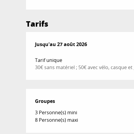
Tarifs
Du
Jusqu'au
9 juillet 2026
27 août 2026
au
27 août 2026
Tarif unique
30€ sans matériel ; 50€ avec vélo, casque et
Groupes
Groupes
3 Personne(s) mini
8 Personne(s) maxi