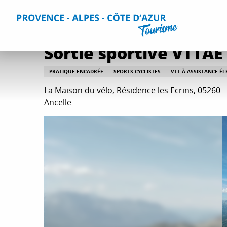
Aller
Accueil
Que faire ?
Toutes les activités
Sortie sportiv
au
contenu
principal
Sortie sportive VTTAE
PRATIQUE ENCADRÉE
SPORTS CYCLISTES
VTT À ASSISTANCE É
La Maison du vélo, Résidence les Ecrins, 05260
Ancelle