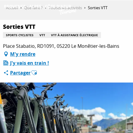
Aller
Accueil
Que faire ?
Toutes les activités
Sorties VTT
au
contenu
DÉCOUVRIR
principal
Sorties VTT
SPORTS CYCLISTES
VTT
VTT À ASSISTANCE ÉLECTRIQUE
Place Stabatio, RD1091, 05220 Le Monêtier-les-Bains
QUE FAIRE ?
M'y rendre
J'y vais en train !
SÉJOURNER
Ajouter aux favoris
Partager
ESPACE PRO