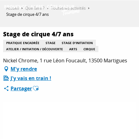
Aller
Accueil
Que faire ?
Toutes les activités
au
Stage de cirque 4/7 ans
contenu
DÉCOUVRIR
principal
Stage de cirque 4/7 ans
PRATIQUE ENCADRÉE
STAGE
STAGE D'INITIATION
QUE FAIRE ?
ATELIER / INITIATION / DÉCOUVERTE
ARTS
CIRQUE
Nickel Chrome, 1 rue Léon Foucault, 13500 Martigues
M'y rendre
SÉJOURNER
J'y vais en train !
Ajouter aux favoris
Partager
ESPACE PRO