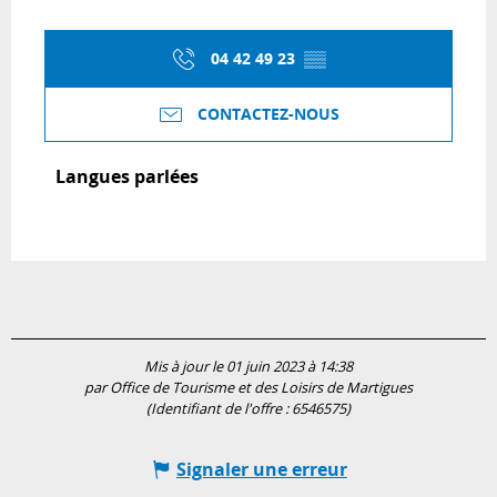
04 42 49 23
▒▒
CONTACTEZ-NOUS
Langues parlées
Langues parlées
Mis à jour le 01 juin 2023 à 14:38
par Office de Tourisme et des Loisirs de Martigues
(Identifiant de l'offre :
6546575
)
Signaler une erreur