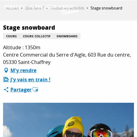
Aller
Accueil
Que faire ?
Toutes les activités
Stage snowboard
au
contenu
DÉCOUVRIR
principal
Stage snowboard
COURS
COURS COLLECTIF
SNOWBOARD
Altitude : 1350m
QUE FAIRE ?
Centre Commercial du Serre d'Aigle, 603 Rue du centre,
05330 Saint-Chaffrey
M'y rendre
SÉJOURNER
J'y vais en train !
Ajouter aux favoris
Partager
ESPACE PRO