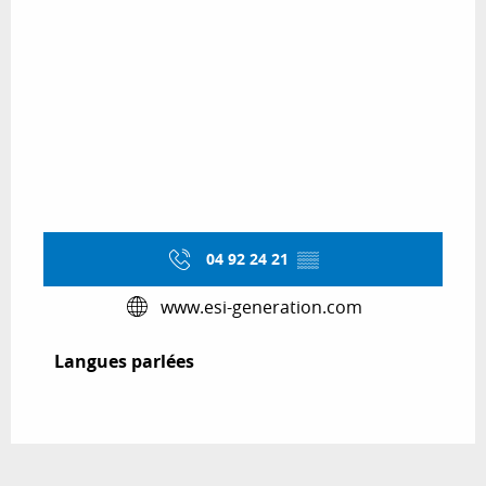
04 92 24 21
▒▒
www.esi-generation.com
Langues parlées
Langues parlées