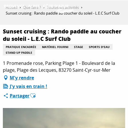
Aller
Accueil
Que faire ?
Toutes les activités
au
Sunset cruising : Rando paddle au coucher du soleil - L.E.C Surf Club
contenu
DÉCOUVRIR
principal
Sunset cruising : Rando paddle au coucher
du soleil - L.E.C Surf Club
QUE FAIRE ?
PRATIQUE ENCADRÉE
MATÉRIEL FOURNI
STAGE
SPORTS D'EAU
STAND UP PADDLE
1 Promenade rose, Parking Plage 1 - Boulevard de la
SÉJOURNER
plage, Plage des Lecques, 83270 Saint-Cyr-sur-Mer
M'y rendre
J'y vais en train !
ESPACE PRO
Ajouter aux favoris
Partager