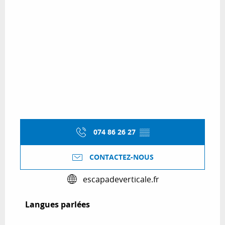
074 86 26 27
▒▒
CONTACTEZ-NOUS
escapadeverticale.fr
Langues parlées
Langues parlées