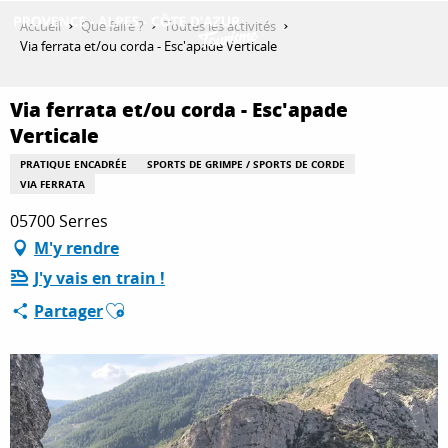
Aller
Accueil
Que faire ?
Toutes les activités
au
Via ferrata et/ou corda - Esc'apade Verticale
contenu
DÉCOUVRIR
principal
Via ferrata et/ou corda - Esc'apade
Verticale
QUE FAIRE ?
PRATIQUE ENCADRÉE
SPORTS DE GRIMPE / SPORTS DE CORDE
VIA FERRATA
05700 Serres
SÉJOURNER
M'y rendre
J'y vais en train !
Ajouter aux favoris
Partager
ESPACE PRO