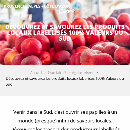
Aller
au
contenu
DÉCOUVRIR
principal
DÉCOUVREZ ET SAVOUREZ LES PRODUITS
LOCAUX LABELLISÉS 100% VALEURS DU
SUD
QUE FAIRE ?
SÉJOURNER
Accueil
Que faire ?
Agritourisme
Découvrez et savourez les produits locaux labellisés 100% Valeurs du
Sud
ESPACE PRO
Venir dans le Sud, c’est ouvrir ses papilles à un
monde (presque) infini de saveurs locales.
Découvrez les trésors des producteurs labellisés