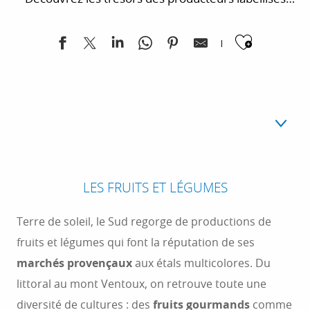
100% Valeurs du Sud et engagés dans une
Ajoute
production transparente, de qualité et respectueuse
de l’environnement.
Fruits & légumes
LES FRUITS ET LÉGUMES
1
Terre de soleil, le Sud regorge de productions de
Fleurs & plantes
2
fruits et légumes qui font la réputation de ses
Huiles
3
marchés provençaux
aux étals multicolores. Du
littoral au mont Ventoux, on retrouve toute une
Vins, bières & spiritueux
4
diversité de cultures : des
fruits gourmands
comme