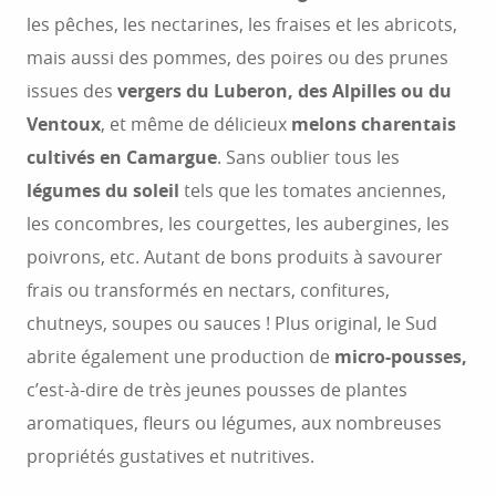
les pêches, les nectarines, les fraises et les abricots,
Produits des élevages
5
mais aussi des pommes, des poires ou des prunes
Epicerie
issues des
6
vergers du Luberon, des Alpilles ou du
Ventoux
, et même de délicieux
melons charentais
cultivés en Camargue
. Sans oublier tous les
légumes du soleil
tels que les tomates anciennes,
les concombres, les courgettes, les aubergines, les
poivrons, etc. Autant de bons produits à savourer
frais ou transformés en nectars, confitures,
chutneys, soupes ou sauces ! Plus original, le Sud
abrite également une production de
micro-pousses,
c’est-à-dire de très jeunes pousses de plantes
aromatiques, fleurs ou légumes, aux nombreuses
propriétés gustatives et nutritives.