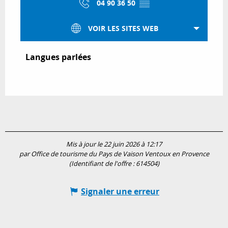
04 90 36 50
▒▒
VOIR LES SITES WEB
Langues parlées
Langues parlées
Mis à jour le 22 juin 2026 à 12:17
par Office de tourisme du Pays de Vaison Ventoux en Provence
(Identifiant de l'offre :
614504
)
Signaler une erreur