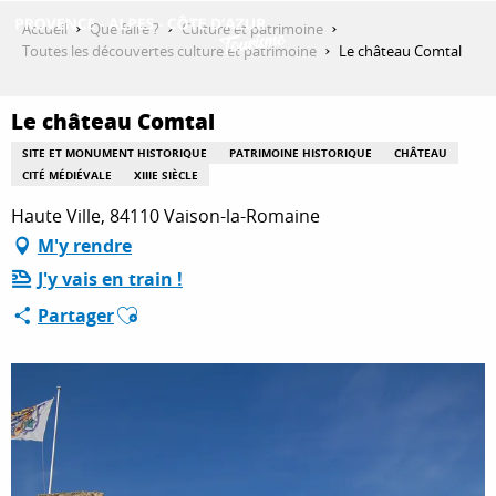
Aller
Accueil
Que faire ?
Culture et patrimoine
au
Toutes les découvertes culture et patrimoine
Le château Comtal
contenu
DÉCOUVRIR
principal
Le château Comtal
SITE ET MONUMENT HISTORIQUE
PATRIMOINE HISTORIQUE
CHÂTEAU
QUE FAIRE ?
CITÉ MÉDIÉVALE
XIIIE SIÈCLE
Haute Ville, 84110 Vaison-la-Romaine
M'y rendre
SÉJOURNER
J'y vais en train !
Ajouter aux favoris
Partager
ESPACE PRO