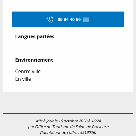
06 34 40 66
▒▒
Langues parlées
Langues parlées
Environnement
Environnement
Centre ville
En ville
Mis à jour le 16 octobre 2020 à 16:24
par Office de Tourisme de Salon de Provence
(Identifiant de l'offre :
5519026
)