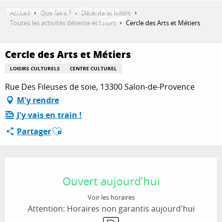
Aller
Accueil
Que faire ?
Détente et loisirs
au
Toutes les activités détente et loisirs
Cercle des Arts et Métiers
contenu
DÉCOUVRIR
principal
Cercle des Arts et Métiers
LOISIRS CULTURELS
CENTRE CULTUREL
QUE FAIRE ?
Rue Des Fileuses de soie, 13300 Salon-de-Provence
M'y rendre
J'y vais en train !
SÉJOURNER
Ajouter aux favoris
Partager
ESPACE PRO
Ouverture et coordonnées
Ouvert aujourd'hui
Voir les horaires
Attention: Horaires non garantis aujourd'hui
Parking