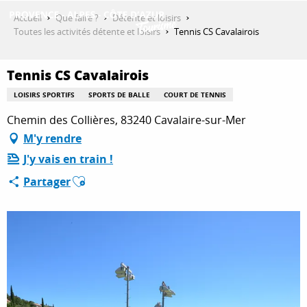
Aller
Accueil
Que faire ?
Détente et loisirs
au
Toutes les activités détente et loisirs
Tennis CS Cavalairois
contenu
DÉCOUVRIR
principal
Tennis CS Cavalairois
LOISIRS SPORTIFS
SPORTS DE BALLE
COURT DE TENNIS
QUE FAIRE ?
Chemin des Collières, 83240 Cavalaire-sur-Mer
M'y rendre
J'y vais en train !
SÉJOURNER
Ajouter aux favoris
Partager
ESPACE PRO