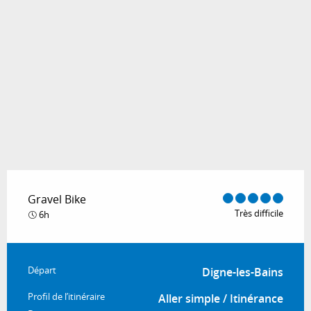
Gravel Bike
Très difficile
6h
Informations pratiques
Départ
Digne-les-Bains
Profil de l’itinéraire
Aller simple / Itinérance