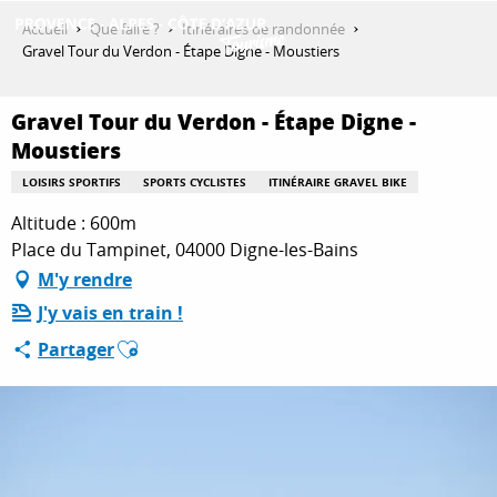
Aller
Accueil
Que faire ?
Itinéraires de randonnée
au
Gravel Tour du Verdon - Étape Digne - Moustiers
contenu
DÉCOUVRIR
principal
Gravel Tour du Verdon - Étape Digne -
Moustiers
QUE FAIRE ?
LOISIRS SPORTIFS
SPORTS CYCLISTES
ITINÉRAIRE GRAVEL BIKE
Altitude : 600m
Place du Tampinet, 04000 Digne-les-Bains
SÉJOURNER
M'y rendre
J'y vais en train !
Ajouter aux favoris
ESPACE PRO
Partager