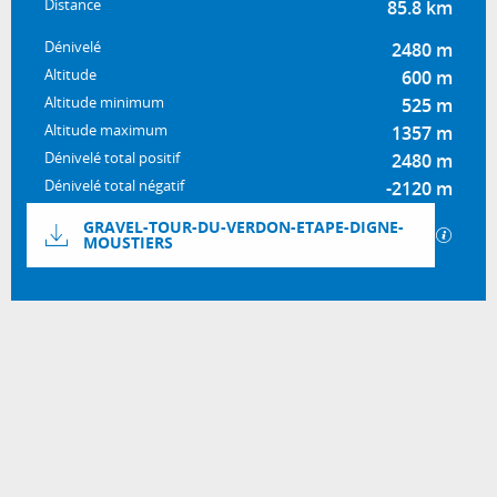
Distance
85.8 km
Dénivelé
2480 m
Altitude
600 m
Altitude minimum
525 m
Altitude maximum
1357 m
Dénivelé total positif
2480 m
Dénivelé total négatif
-2120 m
Documentation
GRAVEL-TOUR-DU-VERDON-ETAPE-DIGNE-
SECTI
MOUSTIERS
2480 m de Dénivelé
Dénivelé