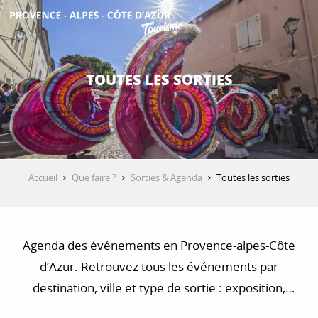
Aller
au
contenu
DÉCOUVRIR
principal
TOUTES LES SORTIES
QUE FAIRE ?
SÉJOURNER
Accueil
Que faire ?
Sorties & Agenda
Toutes les sorties
ESPACE PRO
Agenda des événements en Provence-alpes-Côte
d’Azur. Retrouvez tous les événements par
destination, ville et type de sortie : exposition,
concert, visite, balade et randonnée…