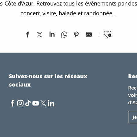
te d’Azur. Retrouvez tous les événements par destina
concert, visite, balade et randonnée…
Ajoute
Evelyne Jung
iste Dauphinois”
Suivez-nous sur les réseaux
Res
sociaux
Rec
voi
Musée Lascaris
d'A
J
n Dautremay