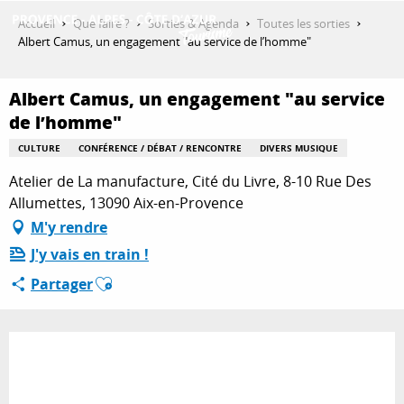
Aller
Accueil
Que faire ?
Sorties & Agenda
Toutes les sorties
au
Albert Camus, un engagement "au service de l’homme"
contenu
DÉCOUVRIR
principal
Albert Camus, un engagement "au service
de l’homme"
QUE FAIRE ?
CULTURE
CONFÉRENCE / DÉBAT / RENCONTRE
DIVERS MUSIQUE
Atelier de La manufacture, Cité du Livre, 8-10 Rue Des
Allumettes, 13090 Aix-en-Provence
SÉJOURNER
M'y rendre
J'y vais en train !
Ajouter aux favoris
ESPACE PRO
Partager