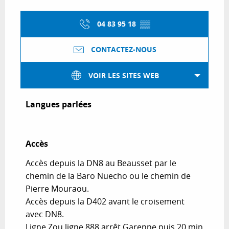
04 83 95 18
▒▒
CONTACTEZ-NOUS
VOIR LES SITES WEB
Langues parlées
Langues parlées
Accès
Accès
Accès depuis la DN8 au Beausset par le
chemin de la Baro Nuecho ou le chemin de
Pierre Mouraou.
Accès depuis la D402 avant le croisement
avec DN8.
Ligne Zou ligne 888 arrêt Garenne puis 20 min