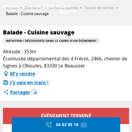
Aller
Accueil
Que faire ?
Sorties & Agenda
Toutes les sorties
au
Balade - Cuisine sauvage
contenu
DÉCOUVRIR
principal
Balade - Cuisine sauvage
INITIATION / DÉCOUVERTE DANS LE CADRE D'UN ÉVÉNEMENT
QUE FAIRE ?
Altitude : 353m
Écomusée départemental des 4 Frères, 2466, chemin de
Signes à Ollioules, 83330 Le Beausset
SÉJOURNER
M'y rendre
J'y vais en train !
Ajouter aux favoris
Partager
ESPACE PRO
Ouverture et coordonnées
ÉVÉNEMENT TERMINÉ
04 83 95 18
▒▒