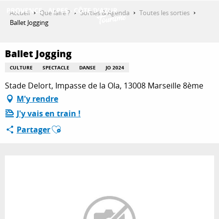
Aller
Accueil
Que faire ?
Sorties & Agenda
Toutes les sorties
au
Ballet Jogging
contenu
DÉCOUVRIR
principal
Ballet Jogging
CULTURE
SPECTACLE
DANSE
JO 2024
QUE FAIRE ?
Stade Delort, Impasse de la Ola, 13008 Marseille 8ème
M'y rendre
J'y vais en train !
SÉJOURNER
Ajouter aux favoris
Partager
ESPACE PRO