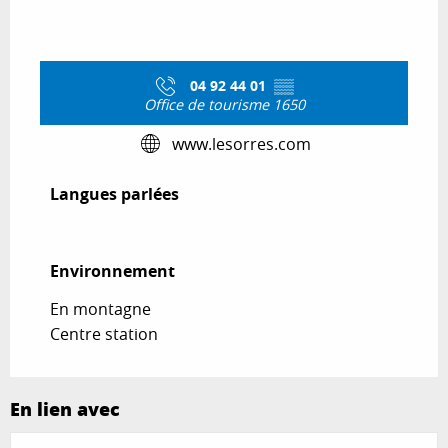
04 92 44 01
▒▒
Office de tourisme 1650
www.lesorres.com
Langues parlées
Langues parlées
Environnement
Environnement
En montagne
Centre station
En lien avec