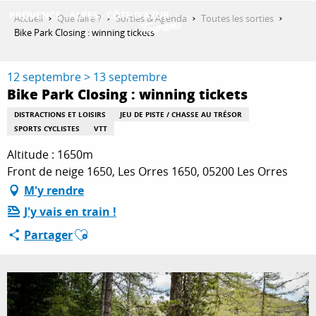
Aller
Accueil
Que faire ?
Sorties & Agenda
Toutes les sorties
au
Bike Park Closing : winning tickets
contenu
DÉCOUVRIR
principal
12 septembre > 13 septembre
Bike Park Closing : winning tickets
QUE FAIRE ?
DISTRACTIONS ET LOISIRS
JEU DE PISTE / CHASSE AU TRÉSOR
SPORTS CYCLISTES
VTT
Altitude : 1650m
SÉJOURNER
Front de neige 1650, Les Orres 1650, 05200 Les Orres
M'y rendre
J'y vais en train !
ESPACE PRO
Ajouter aux favoris
Partager