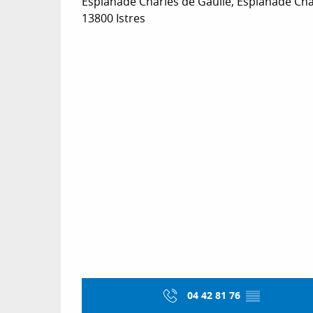
Esplanade Charles de Gaulle, Esplanade Cha
13800 Istres
04 42 81 76
▒▒