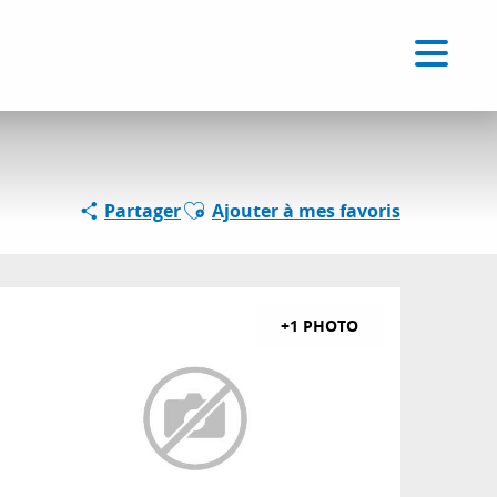
Voir les favoris
FR
Recherche
Ajouter aux favoris
Partager
Ajouter à mes favoris
+1 PHOTO