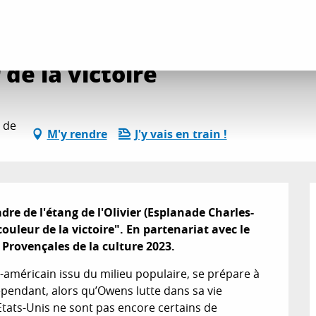
es
Ciné d'été - La couleur de la victoire
 de la victoire
 de
M'y rendre
J'y vais en train !
re de l'étang de l'Olivier (Esplanade Charles-
couleur de la victoire". En partenariat avec le 
Provençales de la culture 2023.
américain issu du milieu populaire, se prépare à 
ependant, alors qu’Owens lutte dans sa vie 
tats-Unis ne sont pas encore certains de 