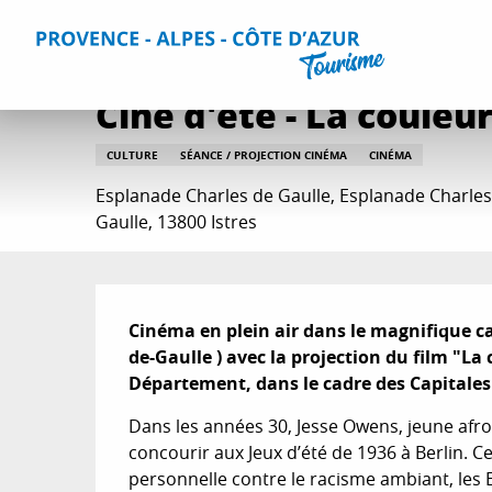
Aller
Accueil
Que faire ?
Sorties & Agenda
Toutes les sorti
au
contenu
principal
Ciné d'été - La couleur
CULTURE
SÉANCE / PROJECTION CINÉMA
CINÉMA
Esplanade Charles de Gaulle, Esplanade Charles
Gaulle, 13800 Istres
Description
Cinéma en plein air dans le magnifique cad
de-Gaulle ) avec la projection du film "La 
Département, dans le cadre des Capitales 
Dans les années 30, Jesse Owens, jeune afro-
concourir aux Jeux d’été de 1936 à Berlin. C
personnelle contre le racisme ambiant, les E