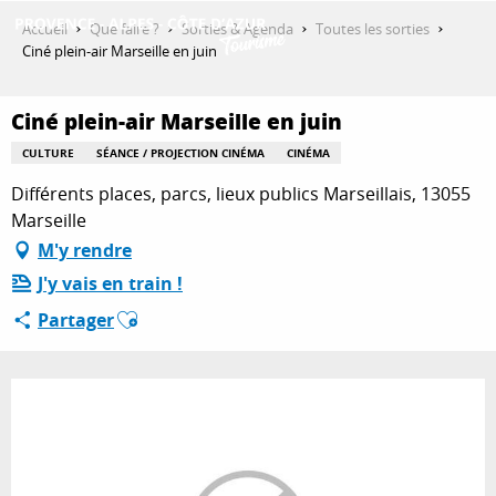
Aller
Accueil
Que faire ?
Sorties & Agenda
Toutes les sorties
au
Ciné plein-air Marseille en juin
contenu
DÉCOUVRIR
principal
Ciné plein-air Marseille en juin
CULTURE
SÉANCE / PROJECTION CINÉMA
CINÉMA
QUE FAIRE ?
Différents places, parcs, lieux publics Marseillais, 13055
Marseille
M'y rendre
SÉJOURNER
J'y vais en train !
Ajouter aux favoris
Partager
ESPACE PRO