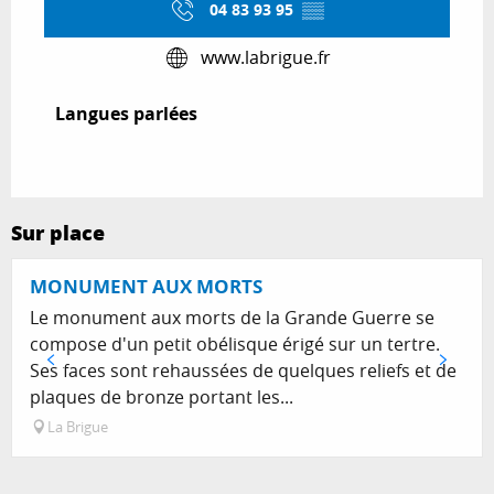
04 83 93 95
▒▒
www.labrigue.fr
Langues parlées
Langues parlées
Sur place
MONUMENT AUX MORTS
Le monument aux morts de la Grande Guerre se
compose d'un petit obélisque érigé sur un tertre.
Ses faces sont rehaussées de quelques reliefs et de
plaques de bronze portant les...
La Brigue