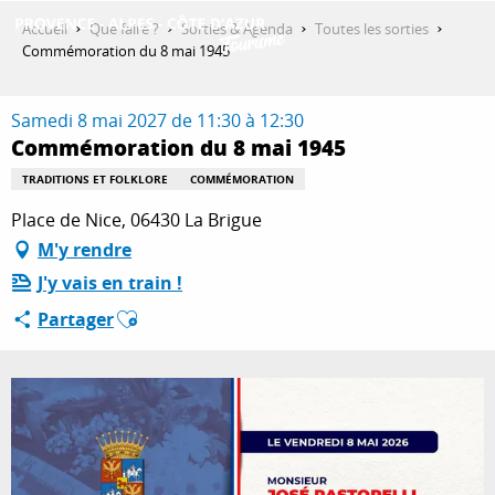
Aller
Accueil
Que faire ?
Sorties & Agenda
Toutes les sorties
au
Commémoration du 8 mai 1945
contenu
DÉCOUVRIR
principal
Samedi 8 mai 2027 de 11:30 à 12:30
Commémoration du 8 mai 1945
QUE FAIRE ?
TRADITIONS ET FOLKLORE
COMMÉMORATION
Place de Nice, 06430 La Brigue
M'y rendre
SÉJOURNER
J'y vais en train !
Ajouter aux favoris
Partager
ESPACE PRO