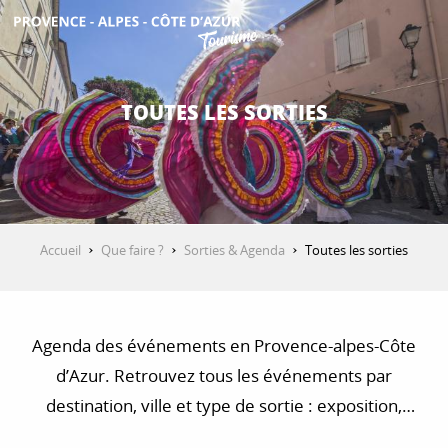
Aller
au
contenu
DÉCOUVRIR
principal
TOUTES LES SORTIES
QUE FAIRE ?
SÉJOURNER
Accueil
Que faire ?
Sorties & Agenda
Toutes les sorties
ESPACE PRO
Agenda des événements en Provence-alpes-Côte
d’Azur. Retrouvez tous les événements par
destination, ville et type de sortie : exposition,
concert, visite, balade et randonnée…