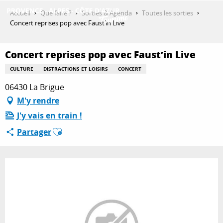
Aller
Accueil
Que faire ?
Sorties & Agenda
Toutes les sorties
au
Concert reprises pop avec Faust’in Live
contenu
DÉCOUVRIR
principal
Concert reprises pop avec Faust’in Live
CULTURE
DISTRACTIONS ET LOISIRS
CONCERT
QUE FAIRE ?
06430 La Brigue
M'y rendre
J'y vais en train !
SÉJOURNER
Ajouter aux favoris
Partager
ESPACE PRO