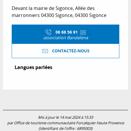
Devant la mairie de Sigonce, Allée des
marronniers 04300 Sigonce, 04300 Sigonce
06 68 56 91
▒▒
association Bandalena
CONTACTEZ-NOUS
Langues parlées
Langues parlées
Mis à jour le 14 mai 2024 à 15:33
par Office de tourisme communautaire Forcalquier Haute Provence
(Identifiant de l'offre :
6895003
)