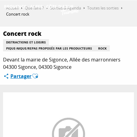
Aller
Accueil
Que faire ?
Sorties & Agenda
Toutes les sorties
au
Concert rock
contenu
DÉCOUVRIR
principal
Concert rock
DISTRACTIONS ET LOISIRS
QUE FAIRE ?
PIQUE-NIQUE/REPAS PROPOSÉS PAR LES PRODUCTEURS
ROCK
Devant la mairie de Sigonce, Allée des marronniers
04300 Sigonce, 04300 Sigonce
SÉJOURNER
Ajouter aux favoris
Partager
ESPACE PRO