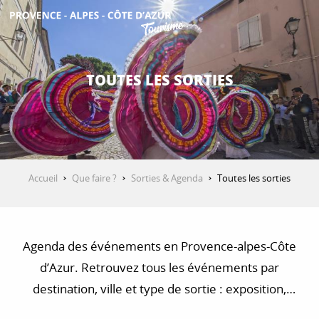
Aller
au
contenu
DÉCOUVRIR
principal
TOUTES LES SORTIES
QUE FAIRE ?
SÉJOURNER
Accueil
Que faire ?
Sorties & Agenda
Toutes les sorties
ESPACE PRO
Agenda des événements en Provence-alpes-Côte
d’Azur. Retrouvez tous les événements par
destination, ville et type de sortie : exposition,
concert, visite, balade et randonnée…