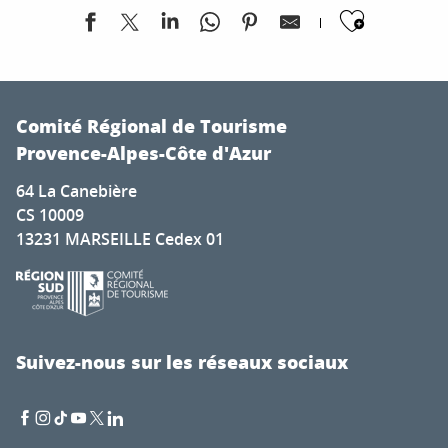
Ajoute
Exposition de peintures de Don Jacques Ciccolini
Dégustation de produits locaux à La Ferme aux Saveurs
Comité Régional de Tourisme
Festival Violoncelles en Folie
Provence-Alpes-Côte d'Azur
Whitestone Rock'Fest
64 La Canebière
Concerts gratuits - Soirées live music
CS 10009
Marché Provençal de Pierrefeu du Var
13231 MARSEILLE Cedex 01
Les Éphémères : Buissonnières
Soirées Musicales - Les Vendredis et Samedis Mouriésen
Soirée année 80/90
Le marché du centre-ville
Concert Licks & Brain
Suivez-nous sur les réseaux sociaux
Exposition DécouVertes