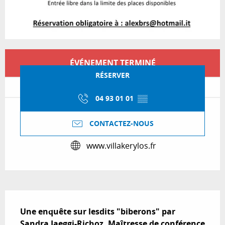
Ouverture et coordonnées
ÉVÉNEMENT TERMINÉ
RÉSERVER
04 93 01 01
▒▒
CONTACTEZ-NOUS
www.villakerylos.fr
Description
Une enquête sur lesdits "biberons" par 
Sandra Jaeggi-Richoz. Maîtresse de conférence 