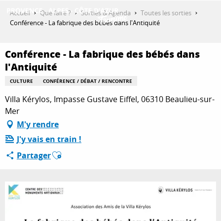
Aller
Accueil
Que faire ?
Sorties & Agenda
Toutes les sorties
au
Conférence - La fabrique des bébés dans l'Antiquité
contenu
DÉCOUVRIR
principal
Conférence - La fabrique des bébés dans
l'Antiquité
QUE FAIRE ?
CULTURE
CONFÉRENCE / DÉBAT / RENCONTRE
Villa Kérylos, Impasse Gustave Eiffel, 06310 Beaulieu-sur-
Mer
SÉJOURNER
M'y rendre
J'y vais en train !
Ajouter aux favoris
ESPACE PRO
Partager