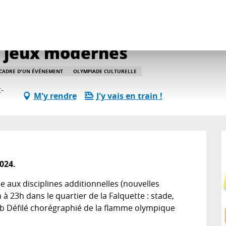
es
Des jeux antiques aux jeux modernes
x jeux modernes
E CADRE D'UN ÉVÉNEMENT
OLYMPIADE CULTURELLE
-
M'y rendre
J'y vais en train !
024.
aux disciplines additionnelles (nouvelles 
 à 23h dans le quartier de la Falquette : stade, 
b Défilé chorégraphié de la flamme olympique 