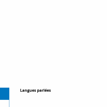
Langues parlées
Langues parlées