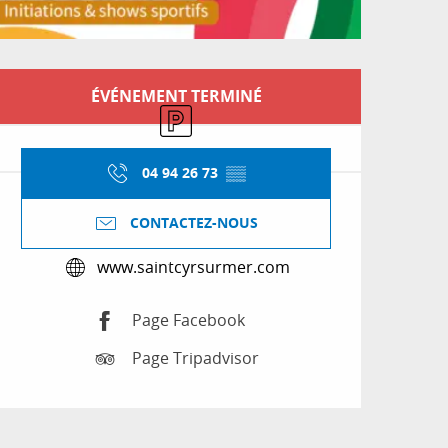
Ouverture et coordon
ÉVÉNEMENT TERMINÉ
Parking
04 94 26 73
▒▒
CONTACTEZ-NOUS
www.saintcyrsurmer.com
Page Facebook
Page Tripadvisor