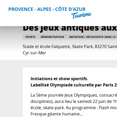
Aller
Accueil
Que faire ?
Sorties & Agenda
Toutes les sorti
au
contenu
principal
Des jeux antiques au
SPORTS
DÉMONSTRATION
INITIATION / DÉCOUVERTE DANS L
Stade et école Falquette, Skate Park, 83270 Saint
Cyr-sur-Mer
Description
Initiations et show sportifs.

Labellisé Olympiade culturelle par Paris 2
La 5ème journée Jeux Olympiques, consacrée 
disciplines), aura lieu le samedi 22 juin de 1h
école, skate-park. Au programme : Flash mo
Fresque géante humaine...