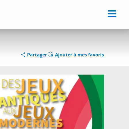
Voir les favoris
FR
Recherche
Ajouter aux favoris
Partager
Ajouter à mes favoris