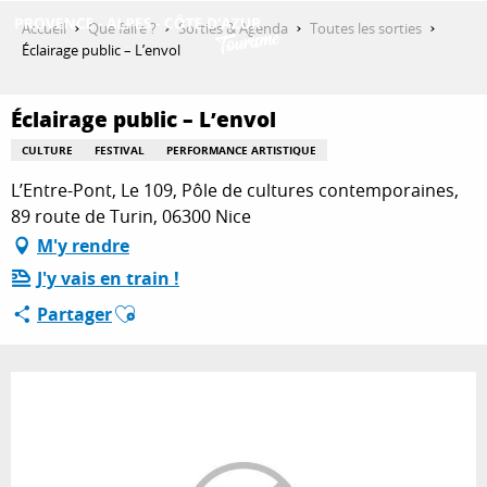
Aller
Accueil
Que faire ?
Sorties & Agenda
Toutes les sorties
au
Éclairage public – L’envol
contenu
DÉCOUVRIR
principal
Éclairage public – L’envol
CULTURE
FESTIVAL
PERFORMANCE ARTISTIQUE
QUE FAIRE ?
L’Entre-Pont, Le 109, Pôle de cultures contemporaines,
89 route de Turin, 06300 Nice
M'y rendre
SÉJOURNER
J'y vais en train !
Ajouter aux favoris
Partager
ESPACE PRO