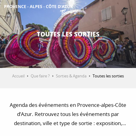
Aller
au
contenu
DÉCOUVRIR
principal
TOUTES LES SORTIES
QUE FAIRE ?
SÉJOURNER
Accueil
Que faire ?
Sorties & Agenda
Toutes les sorties
ESPACE PRO
Agenda des événements en Provence-alpes-Côte
d’Azur. Retrouvez tous les événements par
destination, ville et type de sortie : exposition,
concert, visite, balade et randonnée…