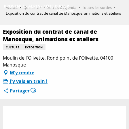
Aller
Accueil
Que faire ?
Sorties & Agenda
Toutes les sorties
au
Exposition du contrat de canal de Manosque, animations et ateliers
contenu
DÉCOUVRIR
principal
Exposition du contrat de canal de
Manosque, animations et ateliers
QUE FAIRE ?
CULTURE
EXPOSITION
Moulin de l'Olivette, Rond point de l'Olivette, 04100
Manosque
SÉJOURNER
M'y rendre
J'y vais en train !
Ajouter aux favoris
ESPACE PRO
Partager