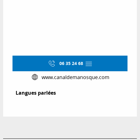
06 35 24 68
▒▒
www.canaldemanosque.com
Langues parlées
Langues parlées