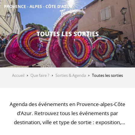
Aller
au
contenu
DÉCOUVRIR
principal
TOUTES LES SORTIES
QUE FAIRE ?
SÉJOURNER
Accueil
Que faire ?
Sorties & Agenda
Toutes les sorties
ESPACE PRO
Agenda des événements en Provence-alpes-Côte
d’Azur. Retrouvez tous les événements par
destination, ville et type de sortie : exposition,
concert, visite, balade et randonnée…