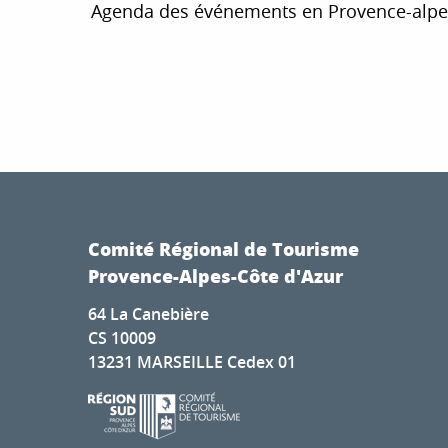
Agenda des événements en Provence-alpes-Cô
Fête du village d'Orcières
Balade connectée "Tartarin et Complices"
Visite de ferme pédagogique à l'Esat du Grand Réal à La
Comité Régional de Tourisme
Fête de Pramousquier
Provence-Alpes-Côte d'Azur
Animation historique "Colmars au Moyen-Âge"
Le Sauze vous accueille
64 La Canebière
6ème Festival Godemar
CS 10009
Exposition "Camargue sauvage"
13231 MARSEILLE Cedex 01
Exposition Photographique
Exposition Apnea
Visite : Cité Vauban