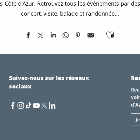
te d’Azur. Retrouvez tous les événements par destina
concert, visite, balade et randonnée…
Ajoute
 Bastidonne
Suivez-nous sur les réseaux
Res
sociaux
Rec
voi
d'A
J