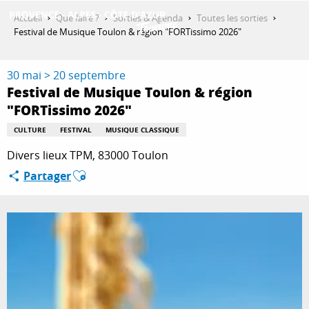
Aller
Accueil
Que faire ?
Sorties & Agenda
Toutes les sorties
au
Festival de Musique Toulon & région "FORTissimo 2026"
contenu
DÉCOUVRIR
principal
30 mai > 20 septembre
Festival de Musique Toulon & région
"FORTissimo 2026"
QUE FAIRE ?
CULTURE
FESTIVAL
MUSIQUE CLASSIQUE
Divers lieux TPM, 83000 Toulon
SÉJOURNER
Ajouter aux favoris
Partager
ESPACE PRO