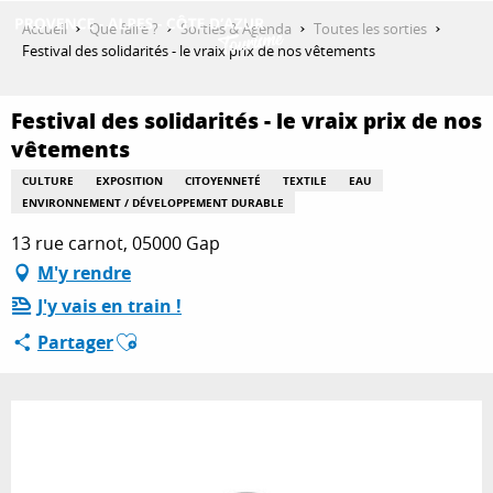
Aller
Accueil
Que faire ?
Sorties & Agenda
Toutes les sorties
au
Festival des solidarités - le vraix prix de nos vêtements
contenu
DÉCOUVRIR
principal
Festival des solidarités - le vraix prix de nos
vêtements
QUE FAIRE ?
CULTURE
EXPOSITION
CITOYENNETÉ
TEXTILE
EAU
ENVIRONNEMENT / DÉVELOPPEMENT DURABLE
13 rue carnot, 05000 Gap
SÉJOURNER
M'y rendre
J'y vais en train !
Ajouter aux favoris
Partager
ESPACE PRO