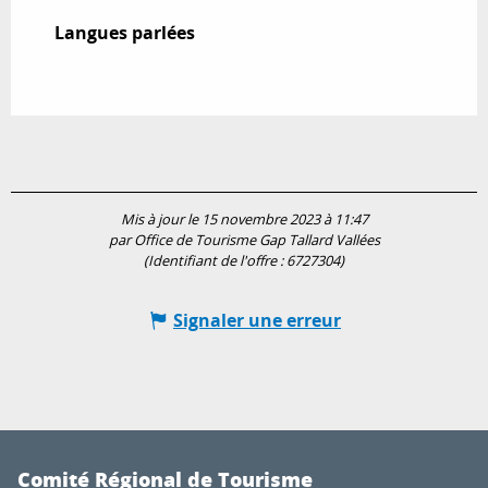
Langues parlées
Langues parlées
Mis à jour le 15 novembre 2023 à 11:47
par Office de Tourisme Gap Tallard Vallées
(Identifiant de l'offre :
6727304
)
Signaler une erreur
Comité Régional de Tourisme