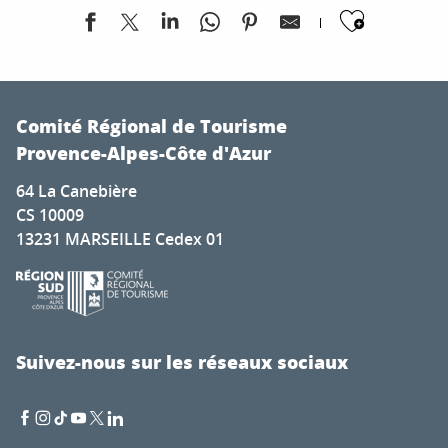
Ajoute
Exposition de peintures de Don Jacques Ciccolini
Dégustation de produits locaux à La Ferme aux Saveurs
Comité Régional de Tourisme
Festival Violoncelles en Folie
Provence-Alpes-Côte d'Azur
Whitestone Rock'Fest
64 La Canebière
Concerts gratuits - Soirées live music
CS 10009
Marché Provençal de Pierrefeu du Var
13231 MARSEILLE Cedex 01
Les Éphémères : Buissonnières
Soirées Musicales - Les Vendredis et Samedis Mouriésen
Soirée année 80/90
Le marché du centre-ville
Concert Licks & Brain
Suivez-nous sur les réseaux sociaux
Exposition DécouVertes