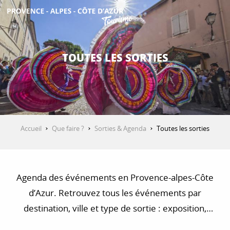
Aller
au
contenu
DÉCOUVRIR
principal
TOUTES LES SORTIES
QUE FAIRE ?
SÉJOURNER
Accueil
Que faire ?
Sorties & Agenda
Toutes les sorties
ESPACE PRO
Agenda des événements en Provence-alpes-Côte
d’Azur. Retrouvez tous les événements par
destination, ville et type de sortie : exposition,
concert, visite, balade et randonnée…