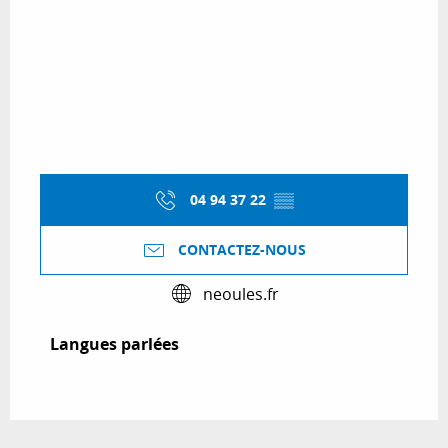
04 94 37 22
▒▒
CONTACTEZ-NOUS
neoules.fr
Langues parlées
Langues parlées