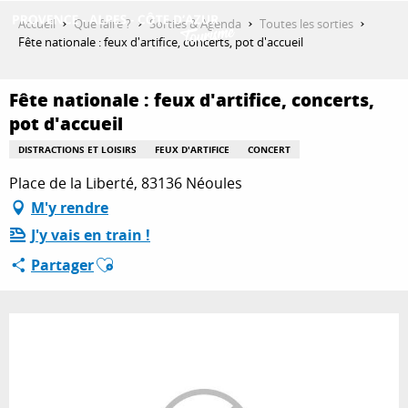
Aller
Accueil
Que faire ?
Sorties & Agenda
Toutes les sorties
au
Fête nationale : feux d'artifice, concerts, pot d'accueil
contenu
DÉCOUVRIR
principal
Fête nationale : feux d'artifice, concerts,
pot d'accueil
QUE FAIRE ?
DISTRACTIONS ET LOISIRS
FEUX D'ARTIFICE
CONCERT
Place de la Liberté, 83136 Néoules
M'y rendre
SÉJOURNER
J'y vais en train !
Ajouter aux favoris
Partager
ESPACE PRO