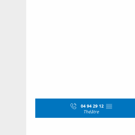
04 94 29 12
▒▒
Théâtre