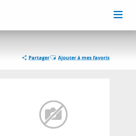
Voir les favoris
FR
Recherche
Ajouter aux favoris
Partager
Ajouter à mes favoris