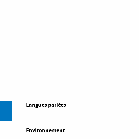
Langues parlées
Langues parlées
Environnement
Environnement