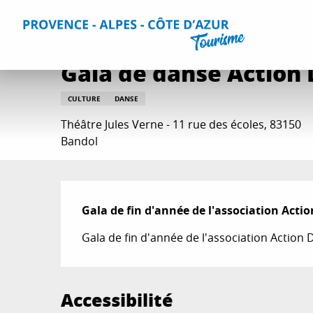
Aller
Accueil
Que faire ?
Sorties & Agenda
Toutes les sorti
au
contenu
principal
Gala de danse Action
CULTURE
DANSE
Théâtre Jules Verne - 11 rue des écoles, 83150
Bandol
Description
Gala de fin d'année de l'association Acti
Gala de fin d'année de l'association Action
Accessibilité