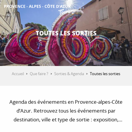
Aller
au
contenu
DÉCOUVRIR
principal
TOUTES LES SORTIES
QUE FAIRE ?
SÉJOURNER
Accueil
Que faire ?
Sorties & Agenda
Toutes les sorties
ESPACE PRO
Agenda des événements en Provence-alpes-Côte
d’Azur. Retrouvez tous les événements par
destination, ville et type de sortie : exposition,
concert, visite, balade et randonnée…