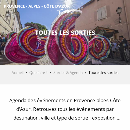
Aller
au
contenu
DÉCOUVRIR
principal
TOUTES LES SORTIES
QUE FAIRE ?
SÉJOURNER
Accueil
Que faire ?
Sorties & Agenda
Toutes les sorties
ESPACE PRO
Agenda des événements en Provence-alpes-Côte
d’Azur. Retrouvez tous les événements par
destination, ville et type de sortie : exposition,
concert, visite, balade et randonnée…