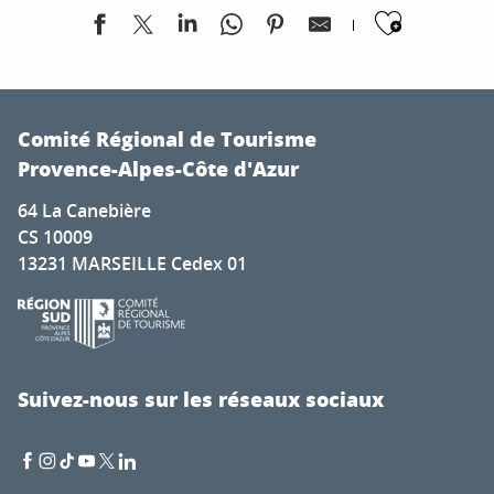
Ajoute
Fête du village d'Orcières
Balade connectée "Tartarin et Complices"
Comité Régional de Tourisme
Visite de ferme pédagogique à l'Esat du Grand Réal à La
Provence-Alpes-Côte d'Azur
Fête de Pramousquier
64 La Canebière
Animation historique "Colmars au Moyen-Âge"
CS 10009
Le Sauze vous accueille
13231 MARSEILLE Cedex 01
6ème Festival Godemar
Exposition "Camargue sauvage"
Exposition Photographique
Exposition Apnea
Visite : Cité Vauban
Suivez-nous sur les réseaux sociaux
Exposition - Gabriel Loppé