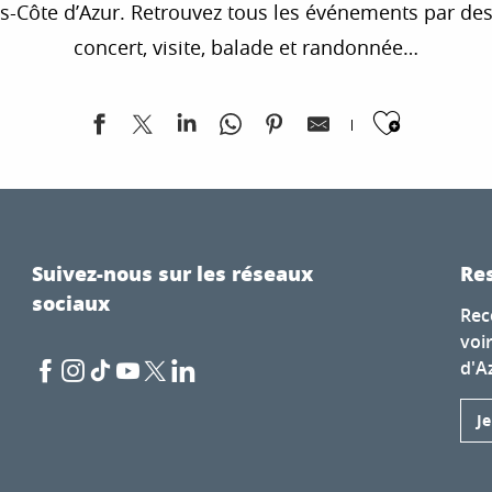
te d’Azur. Retrouvez tous les événements par destina
concert, visite, balade et randonnée…
Ajoute
onde
Suivez-nous sur les réseaux
Res
sociaux
 » Delphine Perrot
Rec
voi
en mouvement
d'A
J