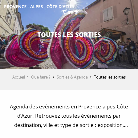
Aller
au
contenu
DÉCOUVRIR
principal
TOUTES LES SORTIES
QUE FAIRE ?
SÉJOURNER
Accueil
Que faire ?
Sorties & Agenda
Toutes les sorties
ESPACE PRO
Agenda des événements en Provence-alpes-Côte
d’Azur. Retrouvez tous les événements par
destination, ville et type de sortie : exposition,
concert, visite, balade et randonnée…