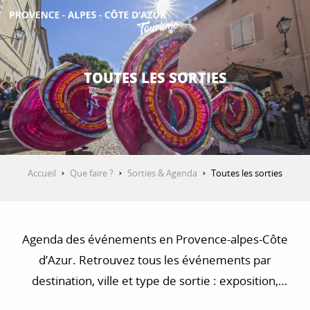
Aller
au
contenu
DÉCOUVRIR
principal
TOUTES LES SORTIES
QUE FAIRE ?
SÉJOURNER
Accueil
Que faire ?
Sorties & Agenda
Toutes les sorties
ESPACE PRO
Agenda des événements en Provence-alpes-Côte
d’Azur. Retrouvez tous les événements par
destination, ville et type de sortie : exposition,
concert, visite, balade et randonnée…