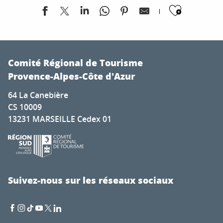
Ajoute
Fête Patronale de la Saint Laurent
Marché aux Puces
Comité Régional de Tourisme
Démonstration de distillation de lavandes
Provence-Alpes-Côte d'Azur
Course de l'Avenir
64 La Canebière
Atelier pour adulte "Alphabet féerique"
CS 10009
Quai des Artistes
13231 MARSEILLE Cedex 01
Exposition : Walter Arlaud - Peintures | Art et vin
Marché à Caille
Exposition art et vin au château Mauvanne
Election Miss Ayguade
Visite commentée "Art nouveau - Art déco"
Suivez-nous sur les réseaux sociaux
Animations sportives estivales à Grimaud