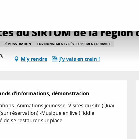
es
Journée Portes Ouvertes du SIRTOM de la région d'Apt
es du SIRTOM de la région 
DÉMONSTRATION
ENVIRONNEMENT / DÉVELOPPEMENT DURABLE
n,
M'y rendre
J'y vais en train !
tands d'informations, démonstration
ions -Animations jeunesse -Visites du site (Quai 
sur réservation) -Musique en live (Fiddle 
ité de se restaurer sur place