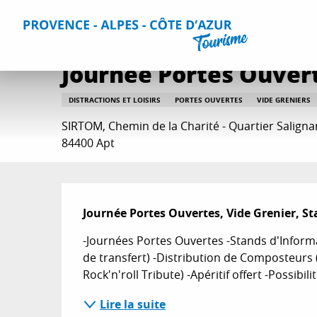
Aller
Accueil
Que faire ?
Sorties & Agenda
Toutes les sorti
au
contenu
principal
Journée Portes Ouvert
DISTRACTIONS ET LOISIRS
PORTES OUVERTES
VIDE GRENIERS
SIRTOM, Chemin de la Charité - Quartier Saligna
84400 Apt
Description
Journée Portes Ouvertes, Vide Grenier, S
-Journées Portes Ouvertes -Stands d'Informat
de transfert) -Distribution de Composteurs (
Rock'n'roll Tribute) -Apéritif offert -Possibil
Lire la suite