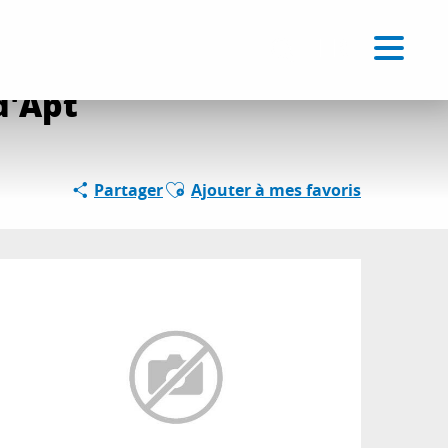
Voir les favoris
FR
Recherche
d'Apt
Ajouter aux favoris
Partager
Ajouter à mes favoris