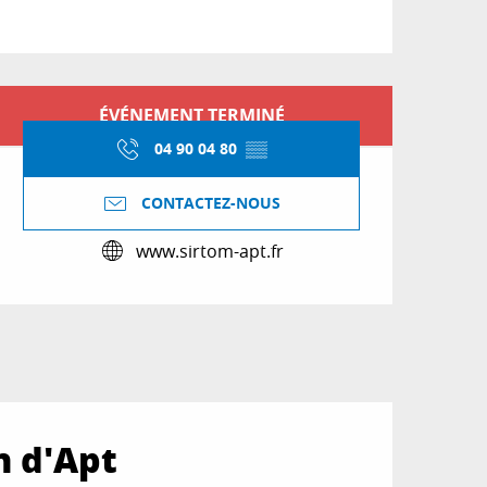
Ouverture et coordon
ÉVÉNEMENT TERMINÉ
04 90 04 80
▒▒
CONTACTEZ-NOUS
www.sirtom-apt.fr
n d'Apt