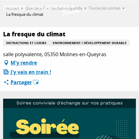
Aller
Accueil
Que faire ?
Sorties & Agenda
Toutes les sorties
au
La fresque du climat
contenu
DÉCOUVRIR
principal
La fresque du climat
DISTRACTIONS ET LOISIRS
ENVIRONNEMENT / DÉVELOPPEMENT DURABLE
QUE FAIRE ?
salle polyvalente, 05350 Molines-en-Queyras
M'y rendre
J'y vais en train !
SÉJOURNER
Ajouter aux favoris
Partager
ESPACE PRO