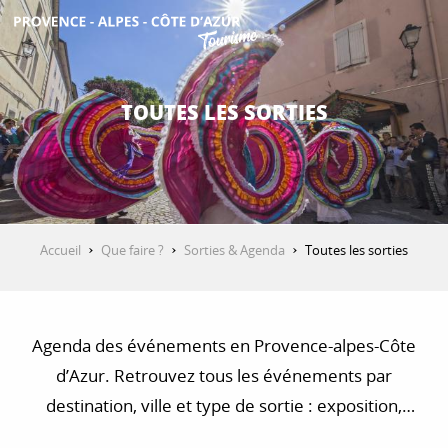
Aller
au
contenu
DÉCOUVRIR
principal
TOUTES LES SORTIES
QUE FAIRE ?
SÉJOURNER
Accueil
Que faire ?
Sorties & Agenda
Toutes les sorties
ESPACE PRO
Agenda des événements en Provence-alpes-Côte
d’Azur. Retrouvez tous les événements par
destination, ville et type de sortie : exposition,
concert, visite, balade et randonnée…