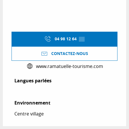
04 98 12 64
▒▒
CONTACTEZ-NOUS
www.ramatuelle-tourisme.com
Langues parlées
Langues parlées
Environnement
Environnement
Centre village