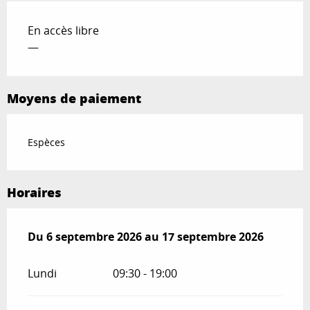
En accès libre
—
Moyens de paiement
Espèces
Horaires
Du
Du
6 septembre 2026
6 septembre 2026
au
au
17 septembre 2026
17 septembre 2026
Lundi
09:30 - 19:00