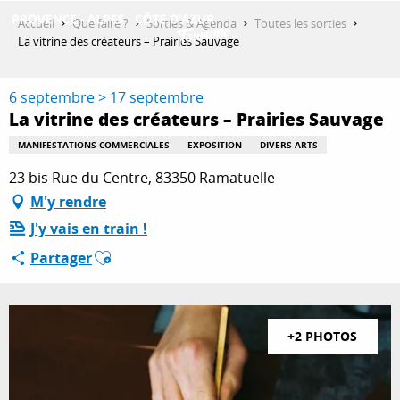
Aller
Accueil
Que faire ?
Sorties & Agenda
Toutes les sorties
au
La vitrine des créateurs – Prairies Sauvage
contenu
DÉCOUVRIR
principal
6 septembre > 17 septembre
La vitrine des créateurs – Prairies Sauvage
QUE FAIRE ?
MANIFESTATIONS COMMERCIALES
EXPOSITION
DIVERS ARTS
23 bis Rue du Centre, 83350 Ramatuelle
M'y rendre
SÉJOURNER
J'y vais en train !
Ajouter aux favoris
Partager
ESPACE PRO
+2 PHOTOS