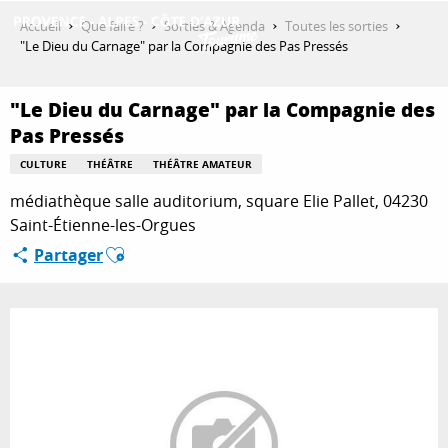
Aller
Accueil
Que faire ?
Sorties & Agenda
Toutes les sorties
au
"Le Dieu du Carnage" par la Compagnie des Pas Pressés
contenu
DÉCOUVRIR
principal
"Le Dieu du Carnage" par la Compagnie des
Pas Pressés
QUE FAIRE ?
CULTURE
THÉÂTRE
THÉÂTRE AMATEUR
médiathèque salle auditorium, square Elie Pallet, 04230
Saint-Étienne-les-Orgues
SÉJOURNER
Ajouter aux favoris
Partager
ESPACE PRO