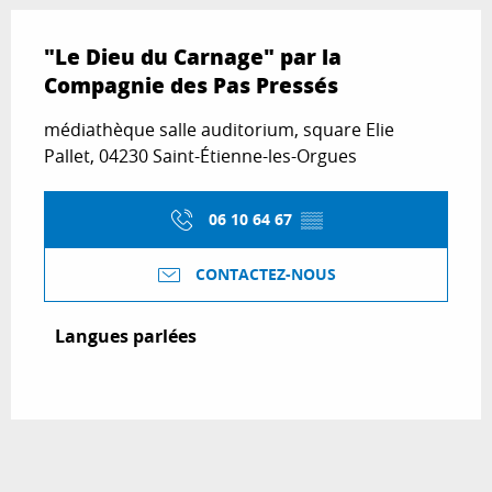
"Le Dieu du Carnage" par la
Compagnie des Pas Pressés
médiathèque salle auditorium, square Elie
Pallet, 04230 Saint-Étienne-les-Orgues
06 10 64 67
▒▒
CONTACTEZ-NOUS
Langues parlées
Langues parlées