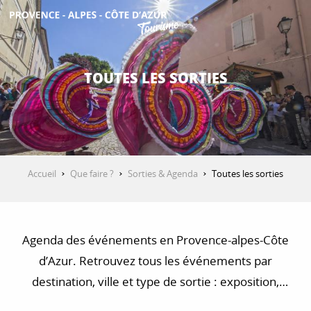
Aller
au
contenu
DÉCOUVRIR
principal
TOUTES LES SORTIES
QUE FAIRE ?
SÉJOURNER
Accueil
Que faire ?
Sorties & Agenda
Toutes les sorties
ESPACE PRO
Agenda des événements en Provence-alpes-Côte
d’Azur. Retrouvez tous les événements par
destination, ville et type de sortie : exposition,
concert, visite, balade et randonnée…