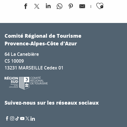
Ajoute
Fête du village d'Orcières
Balade connectée "Tartarin et Complices"
Comité Régional de Tourisme
Visite de ferme pédagogique à l'Esat du Grand Réal à La
Provence-Alpes-Côte d'Azur
Fête de Pramousquier
64 La Canebière
Animation historique "Colmars au Moyen-Âge"
CS 10009
Le Sauze vous accueille
13231 MARSEILLE Cedex 01
6ème Festival Godemar
Exposition "Camargue sauvage"
Exposition Photographique
Exposition Apnea
Visite : Cité Vauban
Suivez-nous sur les réseaux sociaux
Exposition - Gabriel Loppé